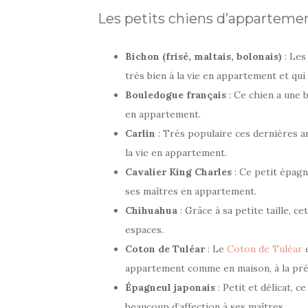
Les petits chiens d’appartemen
Bichon (frisé, maltais, bolonais)
: Le
très bien à la vie en appartement et qu
Bouledogue français
: Ce chien a une 
en appartement.
Carlin
: Très populaire ces dernières ann
la vie en appartement.
Cavalier King Charles
: Ce petit épagne
ses maîtres en appartement.
Chihuahua
: Grâce à sa petite taille, c
espaces.
Coton de Tuléar
: Le
Coton de Tuléar
e
appartement comme en maison, à la prés
Épagneul japonais
: Petit et délicat, 
beaucoup d’affection à ses maîtres.