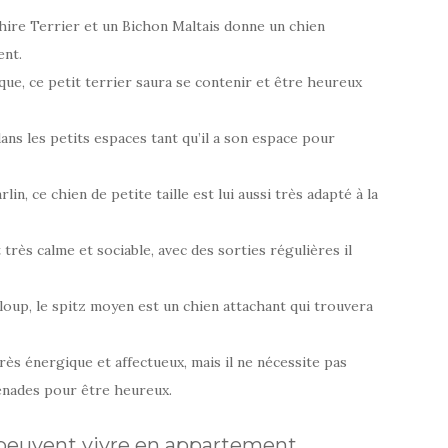
ire Terrier et un Bichon Maltais donne un chien
ent.
ique, ce petit terrier saura se contenir et être heureux
 dans les petits espaces tant qu’il a son espace pour
in, ce chien de petite taille est lui aussi très adapté à la
très calme et sociable, avec des sorties régulières il
 loup, le spitz moyen est un chien attachant qui trouvera
très énergique et affectueux, mais il ne nécessite pas
nades pour être heureux.
i peuvent vivre en appartement